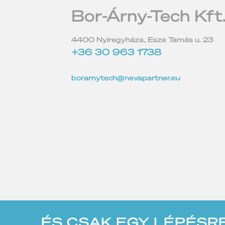
Bor-Árny-Tech Kft
4400 Nyíregyháza, Esze Tamás u. 23
+36 30 963 1738
borarnytech@nevapartner.eu
ÉS CSAK EGY LÉPÉSR