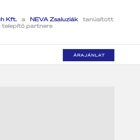
h Kft.
a
NEVA Zsaluziák
tanúsított
 telepítő partnere
ÁRAJÁNLAT