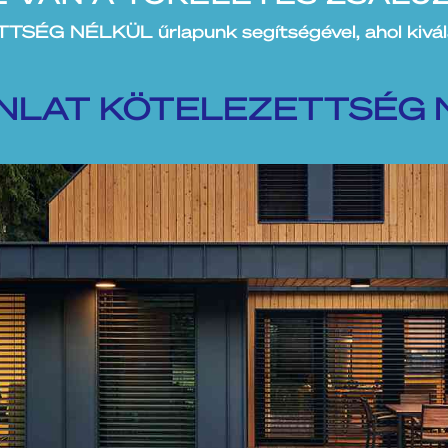
NÉLKÜL űrlapunk segítségével, ahol kiválas
NLAT KÖTELEZETTSÉG 